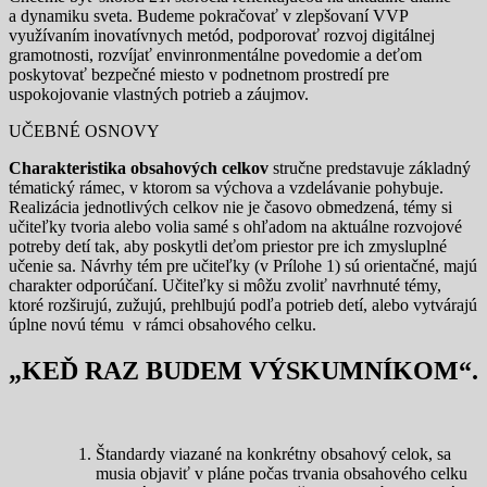
a dynamiku sveta. Budeme pokračovať v zlepšovaní VVP
využívaním inovatívnych metód, podporovať rozvoj digitálnej
gramotnosti, rozvíjať envinronmentálne povedomie a deťom
poskytovať bezpečné miesto v podnetnom prostredí pre
uspokojovanie vlastných potrieb a záujmov.
UČEBNÉ OSNOVY
Charakteristika obsahových celkov
stručne predstavuje základný
tématický rámec, v ktorom sa výchova a vzdelávanie pohybuje.
Realizácia jednotlivých celkov nie je časovo obmedzená, témy si
učiteľky tvoria alebo volia samé s ohľadom na aktuálne rozvojové
potreby detí tak, aby poskytli deťom priestor pre ich zmysluplné
učenie sa. Návrhy tém pre učiteľky (v Prílohe 1) sú orientačné, majú
charakter odporúčaní. Učiteľky si môžu zvoliť navrhnuté témy,
ktoré rozširujú, zužujú, prehlbujú podľa potrieb detí, alebo vytvárajú
úplne novú tému v rámci obsahového celku.
„KEĎ RAZ BUDEM VÝSKUMNÍKOM“.
Štandardy viazané na konkrétny obsahový celok, sa
musia objaviť v pláne počas trvania obsahového celku