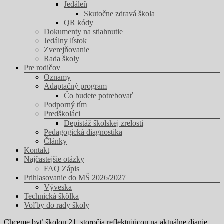
Jedáleň
Skutočne zdravá škola
QR kódy
Dokumenty na stiahnutie
Jedálny lístok
Zverejňovanie
Rada školy
Pre rodičov
Oznamy
Adaptačný program
Čo budete potrebovať
Podporný tím
Predškoláci
Depistáž školskej zrelosti
Pedagogická diagnostika
Články
Kontakt
Najčastejšie otázky
FAQ Zápis
Prihlasovanie do MŠ 2026/2027
Výveska
Technická škôlka
Voľby do rady školy
Chceme byť školou 21. storočia reflektujúcou na aktuálne dianie