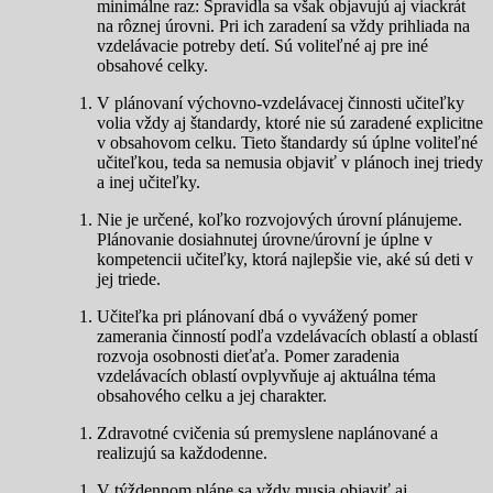
minimálne raz: Spravidla sa však objavujú aj viackrát
na rôznej úrovni. Pri ich zaradení sa vždy prihliada na
vzdelávacie potreby detí. Sú voliteľné aj pre iné
obsahové celky.
V plánovaní výchovno-vzdelávacej činnosti učiteľky
volia vždy aj štandardy, ktoré nie sú zaradené explicitne
v obsahovom celku. Tieto štandardy sú úplne voliteľné
učiteľkou, teda sa nemusia objaviť v plánoch inej triedy
a inej učiteľky.
Nie je určené, koľko rozvojových úrovní plánujeme.
Plánovanie dosiahnutej úrovne/úrovní je úplne v
kompetencii učiteľky, ktorá najlepšie vie, aké sú deti v
jej triede.
Učiteľka pri plánovaní dbá o vyvážený pomer
zamerania činností podľa vzdelávacích oblastí a oblastí
rozvoja osobnosti dieťaťa. Pomer zaradenia
vzdelávacích oblastí ovplyvňuje aj aktuálna téma
obsahového celku a jej charakter.
Zdravotné cvičenia sú premyslene naplánované a
realizujú sa každodenne.
V týždennom pláne sa vždy musia objaviť aj