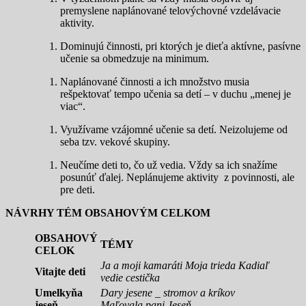
premyslene naplánované telovýchovné vzdelávacie
aktivity.
Dominujú činnosti, pri ktorých je dieťa aktívne, pasívne
učenie sa obmedzuje na minimum.
Naplánované činnosti a ich množstvo musia
rešpektovať tempo učenia sa detí – v duchu „menej je
viac“.
Využívame vzájomné učenie sa detí. Neizolujeme od
seba tzv. vekové skupiny.
Neučíme deti to, čo už vedia. Vždy sa ich snažíme
posunúť ďalej. Neplánujeme aktivity z povinnosti, ale
pre deti.
NÁVRHY TÉM OBSAHOVÝM CELKOM
OBSAHOVÝ
TÉMY
CELOK
Ja a moji kamaráti Moja trieda
Kadiaľ
Vitajte deti
vedie cestička
Umelkyňa
Dary jesene _ stromov a kríkov
jeseň
Maľovala pani Jeseň