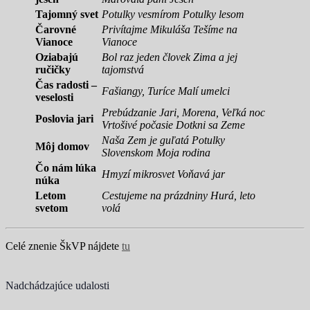
Tajomný svet
Potulky vesmírom
Potulky lesom
Čarovné
Privítajme Mikuláša
Tešíme na
Vianoce
Vianoce
Oziabajú
Bol raz jeden človek
Zima a jej
ručičky
tajomstvá
Čas radosti –
Fašiangy, Turíce
Malí umelci
veselosti
Prebúdzanie Jari, Morena, Veľká noc
Poslovia jari
Vrtošivé počasie
Dotkni sa Zeme
Naša Zem je guľatá Potulky
Môj domov
Slovenskom
Moja rodina
Čo nám lúka
Hmyzí mikrosvet
Voňavá jar
núka
Letom
Cestujeme na prázdniny
Hurá, leto
svetom
volá
Celé znenie ŠkVP nájdete
tu
Nadchádzajúce udalosti