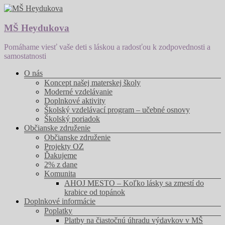
Prejsť
na
obsah
MŠ Heydukova
Pomáhame viesť vaše deti s láskou a radosťou k zodpovednosti a
samostatnosti
Menu
O nás
Koncept našej materskej školy
Moderné vzdelávanie
Doplnkové aktivity
Školský vzdelávací program – učebné osnovy
Školský poriadok
Občianske združenie
Občianske združenie
Projekty OZ
Ďakujeme
2% z dane
Komunita
AHOJ MESTO – Koľko lásky sa zmestí do
krabice od topánok
Doplnkové informácie
Poplatky
Platby na čiastočnú úhradu výdavkov v MŠ