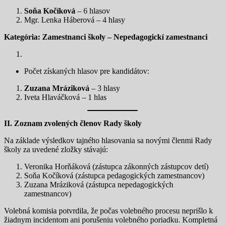
Soňa Kočíková
– 6 hlasov
Mgr. Lenka Háberová – 4 hlasy
Kategória: Zamestnanci školy – Nepedagogickí zamestnanci
Počet získaných hlasov pre kandidátov:
Zuzana Mráziková
– 3 hlasy
Iveta Hlaváčková – 1 hlas
II. Zoznam zvolených členov Rady školy
Na základe výsledkov tajného hlasovania sa novými členmi Rady
školy za uvedené zložky stávajú:
Veronika Horňáková (zástupca zákonných zástupcov detí)
Soňa Kočíková (zástupca pedagogických zamestnancov)
Zuzana Mráziková (zástupca nepedagogických
zamestnancov)
Volebná komisia potvrdila, že počas volebného procesu neprišlo k
žiadnym incidentom ani porušeniu volebného poriadku. Kompletná