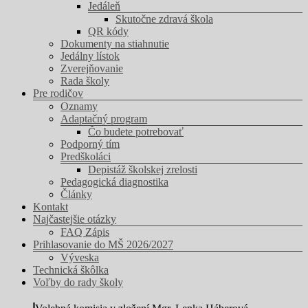
Jedáleň
Skutočne zdravá škola
QR kódy
Dokumenty na stiahnutie
Jedálny lístok
Zverejňovanie
Rada školy
Pre rodičov
Oznamy
Adaptačný program
Čo budete potrebovať
Podporný tím
Predškoláci
Depistáž školskej zrelosti
Pedagogická diagnostika
Články
Kontakt
Najčastejšie otázky
FAQ Zápis
Prihlasovanie do MŠ 2026/2027
Výveska
Technická škôlka
Voľby do rady školy