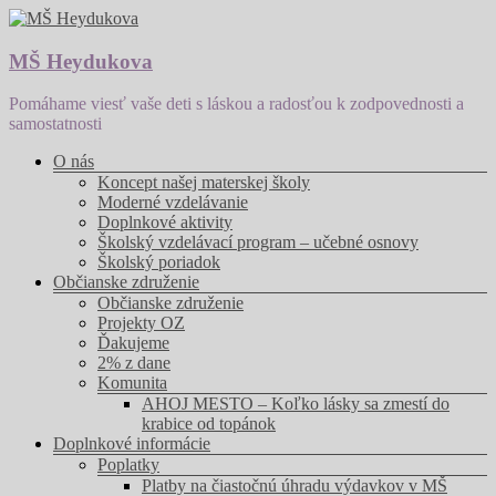
Prejsť
na
obsah
MŠ Heydukova
Pomáhame viesť vaše deti s láskou a radosťou k zodpovednosti a
samostatnosti
Menu
O nás
Koncept našej materskej školy
Moderné vzdelávanie
Doplnkové aktivity
Školský vzdelávací program – učebné osnovy
Školský poriadok
Občianske združenie
Občianske združenie
Projekty OZ
Ďakujeme
2% z dane
Komunita
AHOJ MESTO – Koľko lásky sa zmestí do
krabice od topánok
Doplnkové informácie
Poplatky
Platby na čiastočnú úhradu výdavkov v MŠ