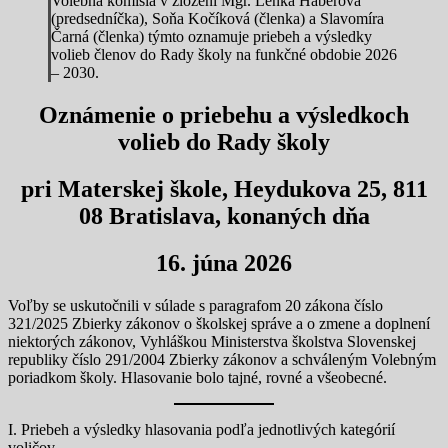
Volebná komisia v zložení Mgr. Lenka Háberová
(predsedníčka), Soňa Kočíková (členka) a Slavomíra
Čarná (členka) týmto oznamuje priebeh a výsledky
volieb členov do Rady školy na funkčné obdobie 2026
– 2030.
Oznámenie o priebehu a výsledkoch
volieb do Rady školy
pri Materskej škole, Heydukova 25, 811
08 Bratislava, konaných dňa
16. júna 2026
Voľby se uskutočnili v súlade s paragrafom 20 zákona číslo
321/2025 Zbierky zákonov o školskej správe a o zmene a doplnení
niektorých zákonov, Vyhláškou Ministerstva školstva Slovenskej
republiky číslo 291/2004 Zbierky zákonov a schváleným Volebným
poriadkom školy. Hlasovanie bolo tajné, rovné a všeobecné.
I. Priebeh a výsledky hlasovania podľa jednotlivých kategórií
voličov