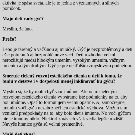
aktivita je spása sveta, ale je to jedna z významných a silných
pomôcok.
Majú deti rady gýč?
Myslím, že áno.
Prečo?
Lebo je farebný a väčšinou aj milučký. Gýč je bezproblémový a deti
ešte potrebujú aj bezproblémové veci. Deti rozhodne veľmi
nerozlišujú medzi hlbokým umením, vysokým umením, vážnym
umením a tým druhým. Gýč je pre ne ďalším zmyslovým podnetom.
Smeruje cielený rozvoj estetického cítenia u detí k tomu, že
budú v detstve i v dospelosti menej inklinovať ku gýču?
Myslím si, že by mohli byť viac imúnne. Alebo im cieleným
rozvojom estetického cítenia vytvárame isté podmienky na to, aby
boli imúnne. Opäť to formulujem veľmi opatrne. A, samozrejme,
imunitu voči gýču nezabezpečí len estetická výchova. Možno tam
vzniknú predpoklady na to, aby bolo dieťa imúnne. No voči gýčom
nie je imúnny nikto. Niektorí z nás ich však vedia lepšie rozlíšiť.
Navyše hranice gýča sú veľmi premenlivé.
Majú deti vkus?