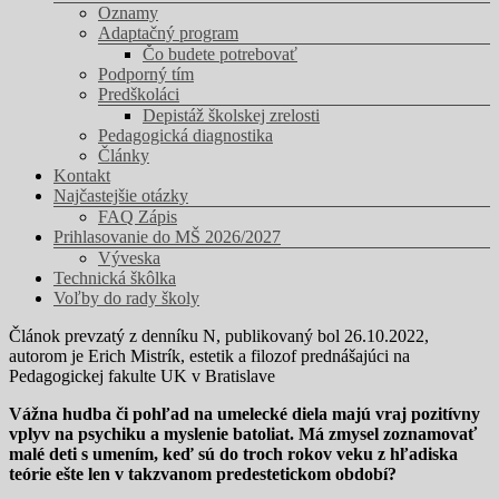
Oznamy
Adaptačný program
Čo budete potrebovať
Podporný tím
Predškoláci
Depistáž školskej zrelosti
Pedagogická diagnostika
Články
Kontakt
Najčastejšie otázky
FAQ Zápis
Prihlasovanie do MŠ 2026/2027
Výveska
Technická škôlka
Voľby do rady školy
Článok prevzatý z denníku N, publikovaný bol 26.10.2022,
autorom je Erich Mistrík, estetik a filozof prednášajúci na
Pedagogickej fakulte UK v Bratislave
Vážna hudba či pohľad na umelecké diela majú vraj pozitívny
vplyv na psychiku a myslenie batoliat. Má zmysel zoznamovať
malé deti s umením, keď sú do troch rokov veku z hľadiska
teórie ešte len v takzvanom predestetickom období?