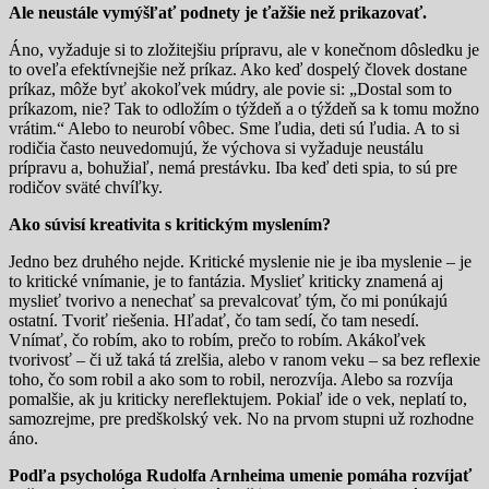
Ale neustále vymýšľať podnety je ťažšie než prikazovať.
Áno, vyžaduje si to zložitejšiu prípravu, ale v konečnom dôsledku je
to oveľa efektívnejšie než príkaz. Ako keď dospelý človek dostane
príkaz, môže byť akokoľvek múdry, ale povie si: „Dostal som to
príkazom, nie? Tak to odložím o týždeň a o týždeň sa k tomu možno
vrátim.“ Alebo to neurobí vôbec. Sme ľudia, deti sú ľudia. A to si
rodičia často neuvedomujú, že výchova si vyžaduje neustálu
prípravu a, bohužiaľ, nemá prestávku. Iba keď deti spia, to sú pre
rodičov sväté chvíľky.
Ako súvisí kreativita s kritickým myslením?
Jedno bez druhého nejde. Kritické myslenie nie je iba myslenie – je
to kritické vnímanie, je to fantázia. Myslieť kriticky znamená aj
myslieť tvorivo a nenechať sa prevalcovať tým, čo mi ponúkajú
ostatní. Tvoriť riešenia. Hľadať, čo tam sedí, čo tam nesedí.
Vnímať, čo robím, ako to robím, prečo to robím. Akákoľvek
tvorivosť – či už taká tá zrelšia, alebo v ranom veku – sa bez reflexie
toho, čo som robil a ako som to robil, nerozvíja. Alebo sa rozvíja
pomalšie, ak ju kriticky nereflektujem. Pokiaľ ide o vek, neplatí to,
samozrejme, pre predškolský vek. No na prvom stupni už rozhodne
áno.
Podľa psychológa Rudolfa Arnheima umenie pomáha rozvíjať