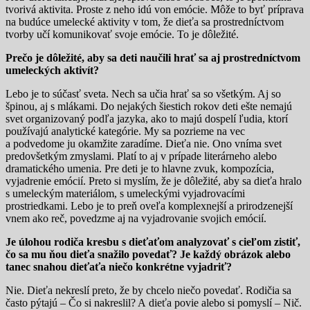
tvorivá aktivita. Proste z neho idú von emócie. Môže to byť príprava
na budúce umelecké aktivity v tom, že dieťa sa prostredníctvom
tvorby učí komunikovať svoje emócie. To je dôležité.
Prečo je dôležité, aby sa deti naučili hrať sa aj prostredníctvom
umeleckých aktivít?
Lebo je to súčasť sveta. Nech sa učia hrať sa so všetkým. Aj so
špinou, aj s mlákami. Do nejakých šiestich rokov deti ešte nemajú
svet organizovaný podľa jazyka, ako to majú dospelí ľudia, ktorí
používajú analytické kategórie. My sa pozrieme na vec
a podvedome ju okamžite zaradíme. Dieťa nie. Ono vníma svet
predovšetkým zmyslami. Platí to aj v prípade literárneho alebo
dramatického umenia. Pre deti je to hlavne zvuk, kompozícia,
vyjadrenie emócií. Preto si myslím, že je dôležité, aby sa dieťa hralo
s umeleckým materiálom, s umeleckými vyjadrovacími
prostriedkami. Lebo je to preň oveľa komplexnejší a prirodzenejší
vnem ako reč, povedzme aj na vyjadrovanie svojich emócií.
Je úlohou rodiča kresbu s dieťaťom analyzovať s cieľom zistiť,
čo sa mu ňou dieťa snažilo povedať? Je každý obrázok alebo
tanec snahou dieťaťa niečo konkrétne vyjadriť?
Nie. Dieťa nekreslí preto, že by chcelo niečo povedať. Rodičia sa
často pýtajú – Čo si nakreslil? A dieťa povie alebo si pomyslí – Nič.