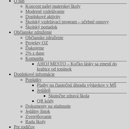
Menu
O nás
Koncept našej materskej školy
Moderné vzdelávanie
Doplnkové aktivity
Školský vzdelávací program – učebné osnovy
Školský poriadok
Občianske združenie
Občianske združenie
Projekty OZ
Ďakujeme
2% z dane
Komunita
AHOJ MESTO – Koľko lásky sa zmestí do
krabice od topánok
Doplnkové informácie
Poplatky
Platby na čiastočnú úhradu výdavkov v MŠ
Jedáleň
Skutočne zdravá škola
QR kódy
Dokumenty na stiahnutie
Jedálny lístok
Zverejňovanie
Rada školy
Pre rodičov