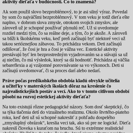
aktivity dieťaťa v budúcnosti. Čo to znamená?
Ak som použil slovo bezproblémový, to je asi silný výraz. Povedal
by som čo najväčšmi bezproblémový. V tom veku je totiž dieťa ešte
naplno, v dobrom slova zmysle, otrokom svojich zmyslov, ale
zároveň už je schopné používať plynulú reč. Už si uvedomuje
rozdiel medzi tým, čo sa reálne deje, a tým, čo je akože. A zároveň
sa blíži k školskému veku, keď preň začínajú byť niektoré veci už
takou serióznejšou zábavou. To prichádza vekom. Deti začínajú
odlišovať, že čosi je hra a čosi je vážna vec. Estetické aktivity
prestávajú byť len bezprostredným vyjadrovaním sa a stávajú sa už
aj niečím, čo má výsledok, ktorý sa dá hodnotiť. Prichádza aj väčšia
sebareflexia a aj vzájomné porovnávanie sa vo výkonoch. Deti si
začínajú uvedomovať, či sa proces darí alebo nedarí.
Práve počas predškolského obdobia kladú obvykle učitelia
a učiteľky v materských školách dôraz na kreslenie čo
najrealistickejších postáv a vecí. Ako to v tomto citlivom období
pôsobí na rozvoj estetickej aktivity dieťaťa?
Na toto existujú rôzne pedagogické názory. Som dosť skeptický, čo
sa týka tlačenia detí do vizuálneho realizmu. Okolo štvrtého-piateho
roku, keď deti už sú schopné nakresliť z pohľadu dospelého
„zmysluplný obrázok“, kreslia veci tak, ako sú pre ne logické. Dieťa
nakreslí človeka s kuraťom na bruchu. Sú to extrémne realistické