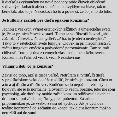
k dieťaťu zvyknutému na nové podnety príde človek oblečený
v divokých farbách alebo s niečím neobvyklým na hlave, tak to
berie tak, ako to je. Nezaskočí ho to a povie si, že čo je ho do toho.
Je kultúrny zážitok pre dieťa opakom konzumu?
Jednou z veľkých výhod estetických zážitkov a umeleckého sveta
je, že sa pri nich človek zastaví. Tomu sa vo filozofii hovorí „aha
zážitok“. Človek začína myslieť: „Aha, to je niečo neobvyklé.“
Takto to v estetickom svete funguje. Človek sa pri niečom zastaví,
začnú fungovať emócie a podvedomé porovnávanie. Tam sa rodí
citlivosť. Toto je jedna z cenných vlastností umeleckého sveta.
Konzum nás ťahá od veci k veci. Nezastaví nás.
Vnímajú deti, čo je konzum?
Závisí od toho, aké je dieťa veľké. Netrúfam si tvrdiť, či dieťa
v predškolskom veku dokáže rozlíšiť, že niečo je konzum. Chcú to
a to a aj ďalšiu a ďalšiu vec. Rodičom sa to nepáči a treba s tým
bojovať, ale je to normálne. Hovorím to veľmi opatrne, lebo nie som
psychológ, ale dieťa by mohlo začať konzum odlišovať niekde na
druhom stupni základnej školy, pred pubertou. Zásadnou
pripomienkou je, že všetko závisí od výchovy. Ak je výchova
totálne konzumná od začiatku do konca, tak dieťa konzum možno
nerozlíši ani do smrti.