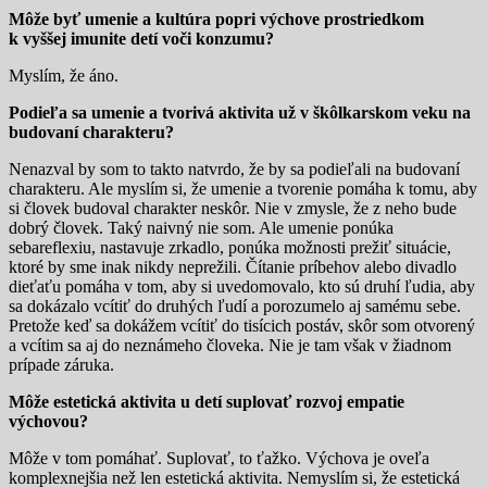
Môže byť umenie a kultúra popri výchove prostriedkom
k vyššej imunite detí voči konzumu?
Myslím, že áno.
Podieľa sa umenie a tvorivá aktivita už v škôlkarskom veku na
budovaní charakteru?
Nenazval by som to takto natvrdo, že by sa podieľali na budovaní
charakteru. Ale myslím si, že umenie a tvorenie pomáha k tomu, aby
si človek budoval charakter neskôr. Nie v zmysle, že z neho bude
dobrý človek. Taký naivný nie som. Ale umenie ponúka
sebareflexiu, nastavuje zrkadlo, ponúka možnosti prežiť situácie,
ktoré by sme inak nikdy neprežili. Čítanie príbehov alebo divadlo
dieťaťu pomáha v tom, aby si uvedomovalo, kto sú druhí ľudia, aby
sa dokázalo vcítiť do druhých ľudí a porozumelo aj samému sebe.
Pretože keď sa dokážem vcítiť do tisícich postáv, skôr som otvorený
a vcítim sa aj do neznámeho človeka. Nie je tam však v žiadnom
prípade záruka.
Môže estetická aktivita u detí suplovať rozvoj empatie
výchovou?
Môže v tom pomáhať. Suplovať, to ťažko. Výchova je oveľa
komplexnejšia než len estetická aktivita. Nemyslím si, že estetická