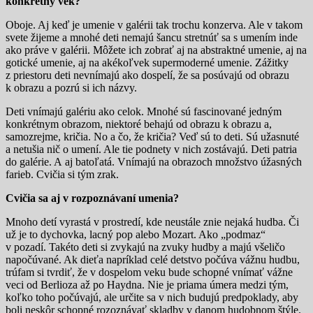
konkrétny vek?
Oboje. Aj keď je umenie v galérii tak trochu konzerva. Ale v takom
svete žijeme a mnohé deti nemajú šancu stretnúť sa s umením inde
ako práve v galérii. Môžete ich zobrať aj na abstraktné umenie, aj na
gotické umenie, aj na akékoľvek supermoderné umenie. Zážitky
z priestoru deti nevnímajú ako dospelí, že sa posúvajú od obrazu
k obrazu a pozrú si ich názvy.
Deti vnímajú galériu ako celok. Mnohé sú fascinované jedným
konkrétnym obrazom, niektoré behajú od obrazu k obrazu a,
samozrejme, kričia. No a čo, že kričia? Veď sú to deti. Sú užasnuté
a netušia nič o umení. Ale tie podnety v nich zostávajú. Deti patria
do galérie. A aj batoľatá. Vnímajú na obrazoch množstvo úžasných
farieb. Cvičia si tým zrak.
Cvičia sa aj v rozpoznávaní umenia?
Mnoho detí vyrastá v prostredí, kde neustále znie nejaká hudba. Či
už je to dychovka, lacný pop alebo Mozart. Ako „podmaz“
v pozadí. Takéto deti si zvykajú na zvuky hudby a majú všeličo
napočúvané. Ak dieťa napríklad celé detstvo počúva vážnu hudbu,
trúfam si tvrdiť, že v dospelom veku bude schopné vnímať vážne
veci od Berlioza až po Haydna. Nie je priama úmera medzi tým,
koľko toho počúvajú, ale určite sa v nich budujú predpoklady, aby
boli neskôr schopné rozoznávať skladby v danom hudobnom štýle.