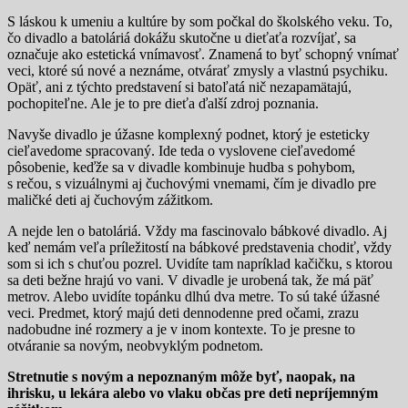
S láskou k umeniu a kultúre by som počkal do školského veku. To,
čo divadlo a batoláriá dokážu skutočne u dieťaťa rozvíjať, sa
označuje ako estetická vnímavosť. Znamená to byť schopný vnímať
veci, ktoré sú nové a neznáme, otvárať zmysly a vlastnú psychiku.
Opäť, ani z týchto predstavení si batoľatá nič nezapamätajú,
pochopiteľne. Ale je to pre dieťa ďalší zdroj poznania.
Navyše divadlo je úžasne komplexný podnet, ktorý je esteticky
cieľavedome spracovaný. Ide teda o vyslovene cieľavedomé
pôsobenie, keďže sa v divadle kombinuje hudba s pohybom,
s rečou, s vizuálnymi aj čuchovými vnemami, čím je divadlo pre
maličké deti aj čuchovým zážitkom.
A nejde len o batoláriá. Vždy ma fascinovalo bábkové divadlo. Aj
keď nemám veľa príležitostí na bábkové predstavenia chodiť, vždy
som si ich s chuťou pozrel. Uvidíte tam napríklad kačičku, s ktorou
sa deti bežne hrajú vo vani. V divadle je urobená tak, že má päť
metrov. Alebo uvidíte topánku dlhú dva metre. To sú také úžasné
veci. Predmet, ktorý majú deti dennodenne pred očami, zrazu
nadobudne iné rozmery a je v inom kontexte. To je presne to
otváranie sa novým, neobvyklým podnetom.
Stretnutie s novým a nepoznaným môže byť, naopak, na
ihrisku, u lekára alebo vo vlaku občas pre deti nepríjemným