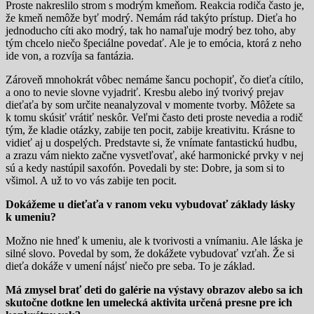
Proste nakreslilo strom s modrým kmeňom. Reakcia rodiča často je,
že kmeň nemôže byť modrý. Nemám rád takýto prístup. Dieťa ho
jednoducho cíti ako modrý, tak ho namaľuje modrý bez toho, aby
tým chcelo niečo špeciálne povedať. Ale je to emócia, ktorá z neho
ide von, a rozvíja sa fantázia.
Zároveň mnohokrát vôbec nemáme šancu pochopiť, čo dieťa cítilo,
a ono to nevie slovne vyjadriť. Kresbu alebo iný tvorivý prejav
dieťaťa by som určite neanalyzoval v momente tvorby. Môžete sa
k tomu skúsiť vrátiť neskôr. Veľmi často deti proste nevedia a rodič
tým, že kladie otázky, zabije ten pocit, zabije kreativitu. Krásne to
vidieť aj u dospelých. Predstavte si, že vnímate fantastickú hudbu,
a zrazu vám niekto začne vysvetľovať, aké harmonické prvky v nej
sú a kedy nastúpil saxofón. Povedali by ste: Dobre, ja som si to
všimol. A už to vo vás zabije ten pocit.
Dokážeme u dieťaťa v ranom veku vybudovať základy lásky
k umeniu?
Možno nie hneď k umeniu, ale k tvorivosti a vnímaniu. Ale láska je
silné slovo. Povedal by som, že dokážete vybudovať vzťah. Že si
dieťa dokáže v umení nájsť niečo pre seba. To je základ.
Má zmysel brať deti do galérie na výstavy obrazov alebo sa ich
skutočne dotkne len umelecká aktivita určená presne pre ich