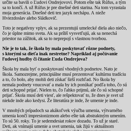
určite sa bavili o Ľudovi Ondrejovovi. Potom ešte tak Rúfus, a tým
sa to končí. A už Rúfus je pre dnešné deti starina. Na tom vyrastala
moja generácia. Dnešné deti ten jazyk nechápu. A nieže
Hviezdoslav alebo Sládkovič.
Toto je negatívny vplyv, ak sa prezentujú umelecké diela ako niečo,
čo je úplne mimo sveta. Ak sa príliš vysvetľujú, ak sa nenechá
priestor na zážitok, ak sa to neprepojí s vlastnou tvorbou.
Nie je to tak, že škola by mala poskytovať rôzne podnety,
s ktorými sa dieťa inak nestretne? Napríklad aj počúvanie
ľudovej hudby či čítanie Ľuda Ondrejova?
Škola by mala byť o poskytovaní vhodných podnetov. Nato je
škola. Samozrejme, principiálne musí prezentovať kultúrnu tradíciu
a to, čo bolo, aby mohli deti získať širší rozhľad. No škola by
nemala podnety vnucovať a mala by ich ponúkať podľa toho, čo sú
deti schopné prijať. Nielen to, čo ľahko prijmú, ale čo sú schopné
prijať. Škola musí deti viesť, ale rešpektovať to, že dnes je svet už
niekde inde ako kedysi. Že literatúra je inde, že umenie je inde.
V mnohých prípadoch sa akákoľvek výučba umenia, výtvarného
umenia končí impresionizmom alebo ešte tak abstraktným umením.
To sú 50. roky. To je sedemdesiat rokov dozadu. To už je staré.
Deti, ak vnímajú umenie a svet umenia, tak žijú v aktuálnom