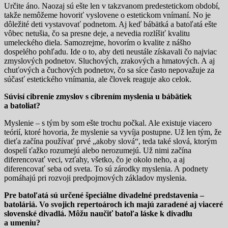
Určite áno. Naozaj sú ešte len v takzvanom predestetickom období,
takže nemôžeme hovoriť vyslovene o estetickom vnímaní. No je
dôležité deti vystavovať podnetom. Aj keď bábätká a batoľatá ešte
vôbec netušia, čo sa presne deje, a nevedia rozlíšiť kvalitu
umeleckého diela. Samozrejme, hovorím o kvalite z nášho
dospelého pohľadu. Ide o to, aby deti neustále získavali čo najviac
zmyslových podnetov. Sluchových, zrakových a hmatových. A aj
chuťových a čuchových podnetov, čo sa síce často nepovažuje za
súčasť estetického vnímania, ale človek reaguje ako celok.
Súvisí cibrenie zmyslov s cibrením myslenia u bábätiek
a batoliat?
Myslenie – s tým by som ešte trochu počkal. Ale existuje viacero
teórií, ktoré hovoria, že myslenie sa vyvíja postupne. Už len tým, že
dieťa začína používať prvé „akoby slová“, teda také slová, ktorým
dospelí ťažko rozumejú alebo nerozumejú. Už nimi začína
diferencovať veci, vzťahy, všetko, čo je okolo neho, a aj
diferencovať seba od sveta. To sú zárodky myslenia. A podnety
pomáhajú pri rozvoji predpojmových základov myslenia.
Pre batoľatá sú určené špeciálne divadelné predstavenia –
batoláriá. Vo svojich repertoároch ich majú zaradené aj viaceré
slovenské divadlá. Môžu naučiť batoľa láske k divadlu
a umeniu?