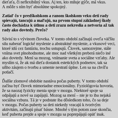
dieťaťa, či neflexibilný vkus. Aj ten, kto miluje gýče, má vkus.
A môže s ním byť absolútne spokojný.
Zatiaľ čo v predškolskom a ranom školskom veku deti rady
spievajú, tancujú a maľujú, na prvom stupni základnej školy
často dochádza k útlmu a deti zrazu nekreslia a netvoria až tak
rady ako dovtedy. Prečo?
Súvisí to s vývinom človeka. V tomto období začínajú oveľa väčšiu
silu naberať logické myslenie a abstraktné myslenie, a vkusové veci,
ktoré idú cez fantáziu, trochu ustupujú. Človek, samozrejme, stále
vníma svet plnohodnotne, ale moc nad všetkým preberá niečo iné
ako dovtedy. Mení sa mozog, vnímanie sveta a sociálne vzťahy. Ale
myslím si, že ak má dieťa dostatok estetických podnetov, tak sa
uňho záujem o tvorbu a umenie nestratí úplne. Len sa na chvíľu
potlačí.
Ďalšie zlomové obdobie nastáva počas puberty. V tomto období
začína byť človek mimoriadne emocionálny. Fyziológovia hovoria,
že sa naozaj fyzicky menia spoje v mozgu. Niektoré spoje sa
odpájajú a nové sa zapájajú. Mozog sa mení – nie je to iba nejaká
sociálna vzbura. Tá je v podstate iba dôsledkom toho, čo sa deje
v mozgu. Počas puberty sa deti niekedy vracajú k tvorivým
aktivitám, začínajú písať básne. Mnohé s tým potom zase skončia,
keď puberta prejde a spoje v mozgu sa poprepájajú opäť inak.