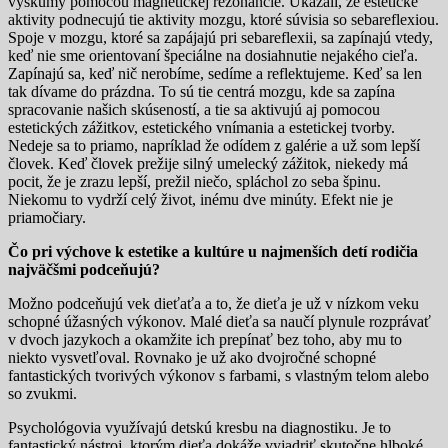
výskumy pomocou magnetickej rezonancie. Ukázali, že estetické
aktivity podnecujú tie aktivity mozgu, ktoré súvisia so sebareflexiou.
Spoje v mozgu, ktoré sa zapájajú pri sebareflexii, sa zapínajú vtedy,
keď nie sme orientovaní špeciálne na dosiahnutie nejakého cieľa.
Zapínajú sa, keď nič nerobíme, sedíme a reflektujeme. Keď sa len
tak dívame do prázdna. To sú tie centrá mozgu, kde sa zapína
spracovanie našich skúseností, a tie sa aktivujú aj pomocou
estetických zážitkov, estetického vnímania a estetickej tvorby.
Nedeje sa to priamo, napríklad že odídem z galérie a už som lepší
človek. Keď človek prežije silný umelecký zážitok, niekedy má
pocit, že je zrazu lepší, prežil niečo, spláchol zo seba špinu.
Niekomu to vydrží celý život, inému dve minúty. Efekt nie je
priamočiary.
Čo pri výchove k estetike a kultúre u najmenších detí rodičia
najväčšmi podceňujú?
Možno podceňujú vek dieťaťa a to, že dieťa je už v nízkom veku
schopné úžasných výkonov. Malé dieťa sa naučí plynule rozprávať
v dvoch jazykoch a okamžite ich prepínať bez toho, aby mu to
niekto vysvetľoval. Rovnako je už ako dvojročné schopné
fantastických tvorivých výkonov s farbami, s vlastným telom alebo
so zvukmi.
Psychológovia využívajú detskú kresbu na diagnostiku. Je to
fantastický nástroj, ktorým dieťa dokáže vyjadriť skutočne hlboké