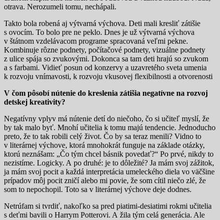
otrava. Nerozumeli tomu, nechápali.
Takto bola robená aj výtvarná výchova. Deti mali kresliť zátišie
s ovocím. To bolo pre ne peklo. Dnes je už výtvarná výchova
v štátnom vzdelávacom programe spracovaná veľmi pekne.
Kombinuje rôzne podnety, počítačové podnety, vizuálne podnety
z ulice spája so zvukovými. Dokonca sa tam deti hrajú so zvukom
a s farbami. Vidieť posun od konzervy a uzavretého sveta umenia
k rozvoju vnímavosti, k rozvoju vkusovej flexibilnosti a otvorenosti
V čom pôsobí nútenie do kreslenia zátišia negatívne na rozvoj
detskej kreativity?
Negatívny vplyv má nútenie detí do niečoho, čo si učiteľ myslí, že
by tak malo byť. Mnohí učitelia k tomu majú tendencie. Jednoducho
preto, že to tak robili celý život. Čo by sa teraz menili? Vidno to
v literárnej výchove, ktorá mnohokrát funguje na základe otázky,
ktorú neznášam: „Čo tým chcel básnik povedať?“ Po prvé, nikdy to
nezistíme. Logicky. A po druhé: je to dôležité? Ja mám svoj zážitok,
ja mám svoj pocit a každá interpretácia umeleckého diela vo väčšine
prípadov môj pocit zničí alebo mi povie, že som cítil niečo zlé, že
som to nepochopil. Toto sa v literárnej výchove deje dodnes.
Netrúfam si tvrdiť, nakoľko sa pred piatimi-desiatimi rokmi učitelia
s deťmi bavili o Harrym Potterovi. A žila tým celá generácia. Ale