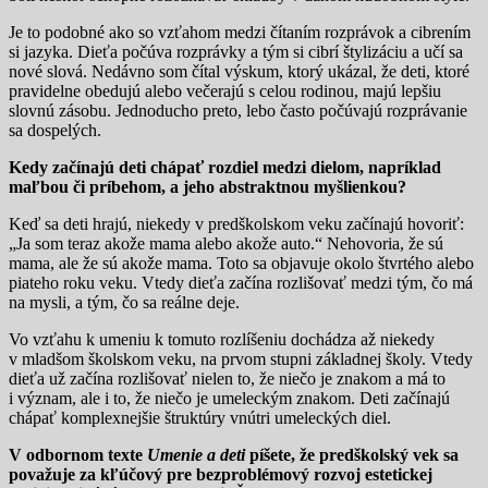
Je to podobné ako so vzťahom medzi čítaním rozprávok a cibrením
si jazyka. Dieťa počúva rozprávky a tým si cibrí štylizáciu a učí sa
nové slová. Nedávno som čítal výskum, ktorý ukázal, že deti, ktoré
pravidelne obedujú alebo večerajú s celou rodinou, majú lepšiu
slovnú zásobu. Jednoducho preto, lebo často počúvajú rozprávanie
sa dospelých.
Kedy začínajú deti chápať rozdiel medzi dielom, napríklad
maľbou či príbehom, a jeho abstraktnou myšlienkou?
Keď sa deti hrajú, niekedy v predškolskom veku začínajú hovoriť:
„Ja som teraz akože mama alebo akože auto.“ Nehovoria, že sú
mama, ale že sú akože mama. Toto sa objavuje okolo štvrtého alebo
piateho roku veku. Vtedy dieťa začína rozlišovať medzi tým, čo má
na mysli, a tým, čo sa reálne deje.
Vo vzťahu k umeniu k tomuto rozlíšeniu dochádza až niekedy
v mladšom školskom veku, na prvom stupni základnej školy. Vtedy
dieťa už začína rozlišovať nielen to, že niečo je znakom a má to
i význam, ale i to, že niečo je umeleckým znakom. Deti začínajú
chápať komplexnejšie štruktúry vnútri umeleckých diel.
V odbornom texte
Umenie a deti
píšete, že predškolský vek sa
považuje za kľúčový pre bezproblémový rozvoj estetickej