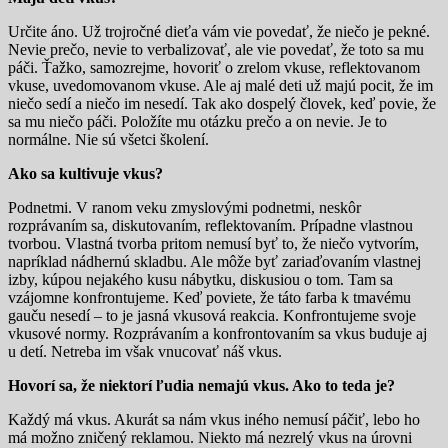
Určite áno. Už trojročné dieťa vám vie povedať, že niečo je pekné.
Nevie prečo, nevie to verbalizovať, ale vie povedať, že toto sa mu
páči. Ťažko, samozrejme, hovoriť o zrelom vkuse, reflektovanom
vkuse, uvedomovanom vkuse. Ale aj malé deti už majú pocit, že im
niečo sedí a niečo im nesedí. Tak ako dospelý človek, keď povie, že
sa mu niečo páči. Položíte mu otázku prečo a on nevie. Je to
normálne. Nie sú všetci školení.
Ako sa kultivuje vkus?
Podnetmi. V ranom veku zmyslovými podnetmi, neskôr
rozprávaním sa, diskutovaním, reflektovaním. Prípadne vlastnou
tvorbou. Vlastná tvorba pritom nemusí byť to, že niečo vytvorím,
napríklad nádhernú skladbu. Ale môže byť zariaďovaním vlastnej
izby, kúpou nejakého kusu nábytku, diskusiou o tom. Tam sa
vzájomne konfrontujeme. Keď poviete, že táto farba k tmavému
gauču nesedí – to je jasná vkusová reakcia. Konfrontujeme svoje
vkusové normy. Rozprávaním a konfrontovaním sa vkus buduje aj
u detí. Netreba im však vnucovať náš vkus.
Hovorí sa, že niektorí ľudia nemajú vkus. Ako to teda je?
Každý má vkus. Akurát sa nám vkus iného nemusí páčiť, lebo ho
má možno zničený reklamou. Niekto má nezrelý vkus na úrovni