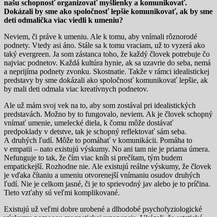
našu schopnosť organizovať myšlienky a komunikovať.
Dokázali by sme ako spoločnosť lepšie komunikovať, ak by sme
deti odmalička viac viedli k umeniu?
Neviem, či práve k umeniu. Ale k tomu, aby vnímali rôznorodé
podnety. Vtedy asi áno. Stále sa k tomu vraciam, už to vyzerá ako
taký evergreen. Ja som zástanca toho, že každý človek potrebuje čo
najviac podnetov. Každá kultúra hynie, ak sa uzavrie do seba, nemá
a neprijíma podnety zvonku. Skostnatie. Takže v rámci idealistickej
predstavy by sme dokázali ako spoločnosť komunikovať lepšie, ak
by mali deti odmala viac kreatívnych podnetov.
Ale už mám svoj vek na to, aby som zostával pri idealistických
predstavách. Možno by to fungovalo, neviem. Ak je človek schopný
vnímať umenie, umelecké diela, k čomu môže dostávať
predpoklady v detstve, tak je schopný reflektovať sám seba.
A druhých ľudí. Môže to pomáhať v komunikácii. Pomáha to
v empatii – nato existujú výskumy. No ani tam nie je priama úmera.
Nefunguje to tak, že čím viac kníh si prečítam, tým budem
empatickejší. Rozhodne nie. Ale existujú reálne výskumy, že človek
je vďaka čítaniu a umeniu otvorenejší vnímaniu osudov druhých
ľudí. Nie je celkom jasné, či je to sprievodný jav alebo je to príčina.
Tieto vzťahy sú veľmi komplikované.
Existujú už veľmi dobre urobené a dlhodobé psychofyziologické