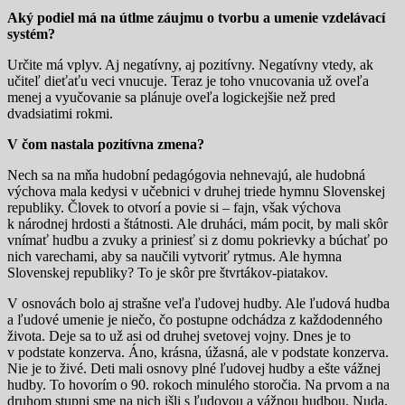
Aký podiel má na útl
m
e záujmu o tvorbu a umenie vzdelávací
systém?
Určite má vplyv. Aj negatívny, aj pozitívny. Negatívny vtedy, ak
učiteľ dieťaťu veci vnucuje. Teraz je toho vnucovania už oveľa
menej a vyučovanie sa plánuje oveľa logickejšie než pred
dvadsiatimi rokmi.
V čom nastala pozitívna zmena?
Nech sa na mňa hudobní pedagógovia nehnevajú, ale hudobná
výchova mala kedysi v učebnici v druhej triede hymnu Slovenskej
republiky. Človek to otvorí a povie si – fajn, však výchova
k národnej hrdosti a štátnosti. Ale druháci, mám pocit, by mali skôr
vnímať hudbu a zvuky a priniesť si z domu pokrievky a búchať po
nich varechami, aby sa naučili vytvoriť rytmus. Ale hymna
Slovenskej republiky? To je skôr pre štvrtákov-piatakov.
V osnovách bolo aj strašne veľa ľudovej hudby. Ale ľudová hudba
a ľudové umenie je niečo, čo postupne odchádza z každodenného
života. Deje sa to už asi od druhej svetovej vojny. Dnes je to
v podstate konzerva. Áno, krásna, úžasná, ale v podstate konzerva.
Nie je to živé. Deti mali osnovy plné ľudovej hudby a ešte vážnej
hudby. To hovorím o 90. rokoch minulého storočia. Na prvom a na
druhom stupni sme na nich išli s ľudovou a vážnou hudbou. Nuda,