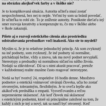
na obrázku akejkoľvek farby a v škôlke nie?
Je to komplikovaná situácia. Autorita učiteľa musí zostať
nespochybnená, bez nej to nejde. Veľmi by som sa bránil povedať,
že učiteľka to robí zle. To je zníženie autority. Ponúknite dieťaťu iný
smer rozvoja kreativity a kompenzujte to, čo mu v škôlke alebo
v škole zakazujú.
Píšete aj o rozvoji estetického cítenia ako prostriedku
odstraňovania predsudkov voči inakosti. Ako ste to mysleli?
Myslím si, že je to relatívne jednoduchý princíp. Ak som zvyknutý
na iné podnety, som zvyknutý, že iné podnety sú normálne,
prichádzajú bežne, vždy a znova, tak ma nový podnet nevyplaší.
Stereotypy a predsudky sú normálnou súčasťou nášho života.
Nedajú sa zlikvidovať. Dá sa s nimi akurát pracovať, pretože
v každodennej realite musíme často reagovať stereotypne.
Nedá sa byť tvorivý 24, respektíve 16 hodín denne. Množstvo
podnetov a estetická vnímavosť otvárajú človeka, učia ho zostať
otvoreným, tolerantným, flexibilným. Je to oveľa lepšie ako
akákoľvek prednáška o empatii. Vysvetľovaním a rečou
neprenesieme skúsenosť. Ale keď človek má skúsenosť
s estetickými podnetmi, ktoré sú principiálne založené na tom, že
každý z nich je iný a nový, tak sa naučí byť otvorený. Keď