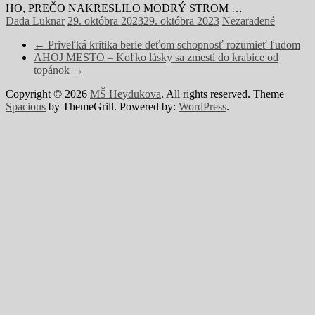
HO, PREČO NAKRESLILO MODRÝ STROM …
Dada Luknar
29. októbra 2023
29. októbra 2023
Nezaradené
←
Priveľká kritika berie deťom schopnosť rozumieť ľudom
AHOJ MESTO – Koľko lásky sa zmestí do krabice od
topánok
→
Copyright © 2026
MŠ Heydukova
. All rights reserved. Theme
Spacious
by ThemeGrill. Powered by:
WordPress
.