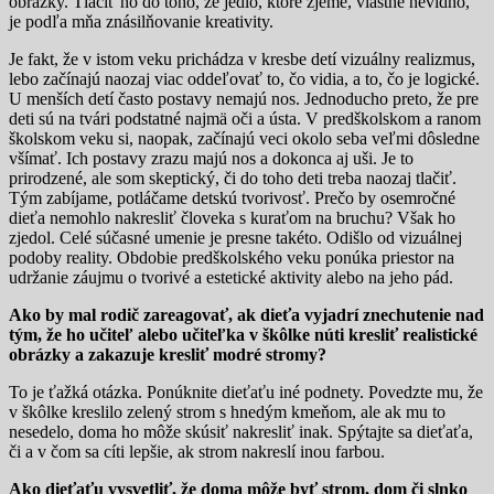
obrázky. Tlačiť ho do toho, že jedlo, ktoré zjeme, vlastne nevidno,
je podľa mňa znásilňovanie kreativity.
Je fakt, že v istom veku prichádza v kresbe detí vizuálny realizmus,
lebo začínajú naozaj viac oddeľovať to, čo vidia, a to, čo je logické.
U menších detí často postavy nemajú nos. Jednoducho preto, že pre
deti sú na tvári podstatné najmä oči a ústa. V predškolskom a ranom
školskom veku si, naopak, začínajú veci okolo seba veľmi dôsledne
všímať. Ich postavy zrazu majú nos a dokonca aj uši. Je to
prirodzené, ale som skeptický, či do toho deti treba naozaj tlačiť.
Tým zabíjame, potláčame detskú tvorivosť. Prečo by osemročné
dieťa nemohlo nakresliť človeka s kuraťom na bruchu? Však ho
zjedol. Celé súčasné umenie je presne takéto. Odišlo od vizuálnej
podoby reality. Obdobie predškolského veku ponúka priestor na
udržanie záujmu o tvorivé a estetické aktivity alebo na jeho pád.
Ako by mal rodič zareagovať, ak dieťa vyjadrí znechutenie nad
tým, že ho učiteľ alebo učiteľka v škôlke núti kresliť realistické
obrázky a zakazuje kresliť modré stromy?
To je ťažká otázka. Ponúknite dieťaťu iné podnety. Povedzte mu, že
v škôlke kreslilo zelený strom s hnedým kmeňom, ale ak mu to
nesedelo, doma ho môže skúsiť nakresliť inak. Spýtajte sa dieťaťa,
či a v čom sa cíti lepšie, ak strom nakreslí inou farbou.
Ako dieťaťu vysvetliť, že doma môže byť strom, dom či slnko