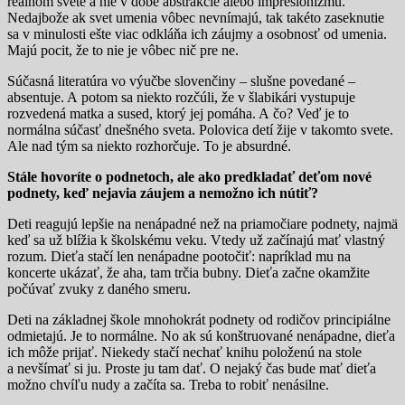
reálnom svete a nie v dobe abstrakcie alebo impresionizmu.
Nedajbože ak svet umenia vôbec nevnímajú, tak takéto zaseknutie
sa v minulosti ešte viac odkláňa ich záujmy a osobnosť od umenia.
Majú pocit, že to nie je vôbec nič pre ne.
Súčasná literatúra vo výučbe slovenčiny – slušne povedané –
absentuje. A potom sa niekto rozčúli, že v šlabikári vystupuje
rozvedená matka a sused, ktorý jej pomáha. A čo? Veď je to
normálna súčasť dnešného sveta. Polovica detí žije v takomto svete.
Ale nad tým sa niekto rozhorčuje. To je absurdné.
Stále hovoríte o podnetoch, ale ako predkladať deťom nové
podnety, keď nejavia záujem a nemožno ich nútiť?
Deti reagujú lepšie na nenápadné než na priamočiare podnety, najmä
keď sa už blížia k školskému veku. Vtedy už začínajú mať vlastný
rozum. Dieťa stačí len nenápadne pootočiť: napríklad mu na
koncerte ukázať, že aha, tam trčia bubny. Dieťa začne okamžite
počúvať zvuky z daného smeru.
Deti na základnej škole mnohokrát podnety od rodičov principiálne
odmietajú. Je to normálne. No ak sú konštruované nenápadne, dieťa
ich môže prijať. Niekedy stačí nechať knihu položenú na stole
a nevšímať si ju. Proste ju tam dať. O nejaký čas bude mať dieťa
možno chvíľu nudy a začíta sa. Treba to robiť nenásilne.