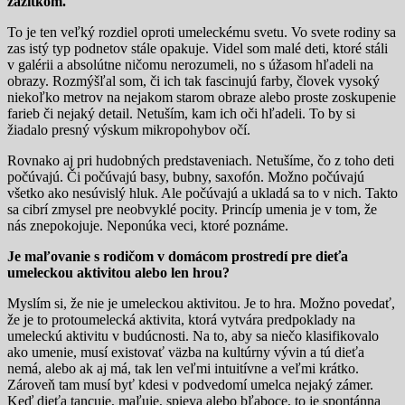
zážitkom.
To je ten veľký rozdiel oproti umeleckému svetu. Vo svete rodiny sa
zas istý typ podnetov stále opakuje. Videl som malé deti, ktoré stáli
v galérii a absolútne ničomu nerozumeli, no s úžasom hľadeli na
obrazy. Rozmýšľal som, či ich tak fascinujú farby, človek vysoký
niekoľko metrov na nejakom starom obraze alebo proste zoskupenie
farieb či nejaký detail. Netuším, kam ich oči hľadeli. To by si
žiadalo presný výskum mikropohybov očí.
Rovnako aj pri hudobných predstaveniach. Netušíme, čo z toho deti
počúvajú. Či počúvajú basy, bubny, saxofón. Možno počúvajú
všetko ako nesúvislý hluk. Ale počúvajú a ukladá sa to v nich. Takto
sa cibrí zmysel pre neobvyklé pocity. Princíp umenia je v tom, že
nás znepokojuje. Neponúka veci, ktoré poznáme.
Je maľovanie s rodičom v domácom prostredí pre dieťa
umeleckou aktivitou alebo len hrou?
Myslím si, že nie je umeleckou aktivitou. Je to hra. Možno povedať,
že je to protoumelecká aktivita, ktorá vytvára predpoklady na
umeleckú aktivitu v budúcnosti. Na to, aby sa niečo klasifikovalo
ako umenie, musí existovať väzba na kultúrny vývin a tú dieťa
nemá, alebo ak aj má, tak len veľmi intuitívne a veľmi krátko.
Zároveň tam musí byť kdesi v podvedomí umelca nejaký zámer.
Keď dieťa tancuje, maľuje, spieva alebo bľaboce, to je spontánna