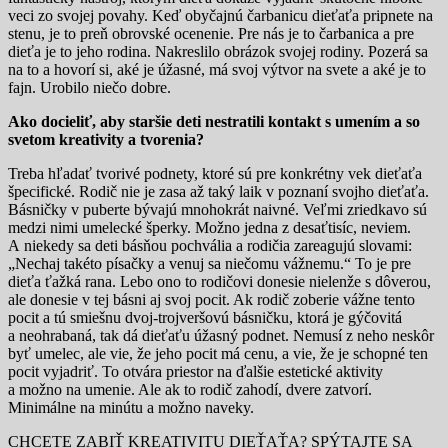
veci zo svojej povahy. Keď obyčajnú čarbanicu dieťaťa pripnete na
stenu, je to preň obrovské ocenenie. Pre nás je to čarbanica a pre
dieťa je to jeho rodina. Nakreslilo obrázok svojej rodiny. Pozerá sa
na to a hovorí si, aké je úžasné, má svoj výtvor na svete a aké je to
fajn. Urobilo niečo dobre.
Ako docieliť, aby staršie deti nestratili kontakt s umením a so
svetom kreativity a tvorenia?
Treba hľadať tvorivé podnety, ktoré sú pre konkrétny vek dieťaťa
špecifické. Rodič nie je zasa až taký laik v poznaní svojho dieťaťa.
Básničky v puberte bývajú mnohokrát naivné. Veľmi zriedkavo sú
medzi nimi umelecké šperky. Možno jedna z desaťtisíc, neviem.
A niekedy sa deti básňou pochvália a rodičia zareagujú slovami:
„Nechaj takéto písačky a venuj sa niečomu vážnemu.“ To je pre
dieťa ťažká rana. Lebo ono to rodičovi donesie nielenže s dôverou,
ale donesie v tej básni aj svoj pocit. Ak rodič zoberie vážne tento
pocit a tú smiešnu dvoj-trojveršovú básničku, ktorá je gýčovitá
a neohrabaná, tak dá dieťaťu úžasný podnet. Nemusí z neho neskôr
byť umelec, ale vie, že jeho pocit má cenu, a vie, že je schopné ten
pocit vyjadriť. To otvára priestor na ďalšie estetické aktivity
a možno na umenie. Ale ak to rodič zahodí, dvere zatvorí.
Minimálne na minútu a možno naveky.
CHCETE ZABIŤ KREATIVITU DIEŤAŤA? SPÝTAJTE SA